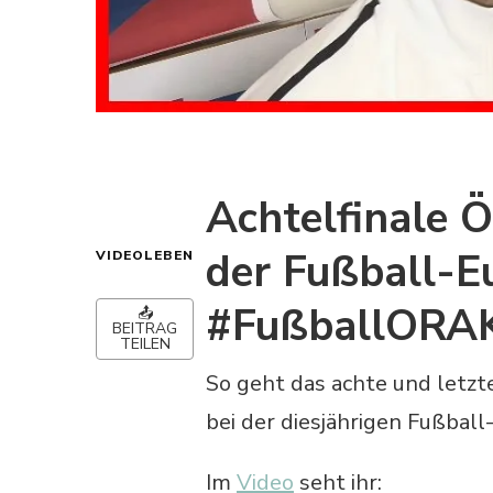
Achtelfinale Ö
der Fußball-E
VIDEOLEBEN
#FußballORA
📤
BEITRAG
TEILEN
So geht das achte und letzt
bei der diesjährigen Fußball
Im
Video
seht ihr: