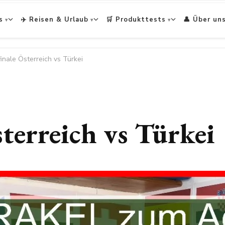
s
✈️ Reisen & Urlaub
🛒 Produkttests
👤 Über un
inale Österreich vs Türkei
terreich vs Türkei