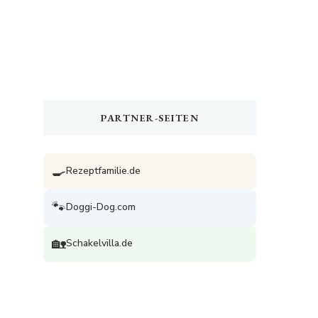
PARTNER-SEITEN
🍳
Rezeptfamilie.de
🐾
Doggi-Dog.com
🏡
Schakelvilla.de