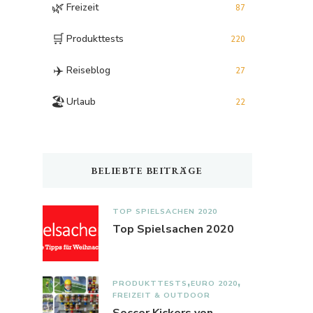
🌿
Freizeit
87
🛒
Produkttests
220
✈️
Reiseblog
27
🏖️
Urlaub
22
BELIEBTE BEITRÄGE
TOP SPIELSACHEN 2020
Top Spielsachen 2020
PRODUKTTESTS
EURO 2020
FREIZEIT & OUTDOOR
Soccer Kickers von