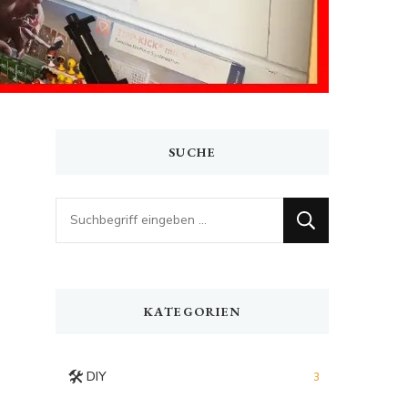
SUCHE
Looking
for
Something?
KATEGORIEN
🛠️
DIY
3