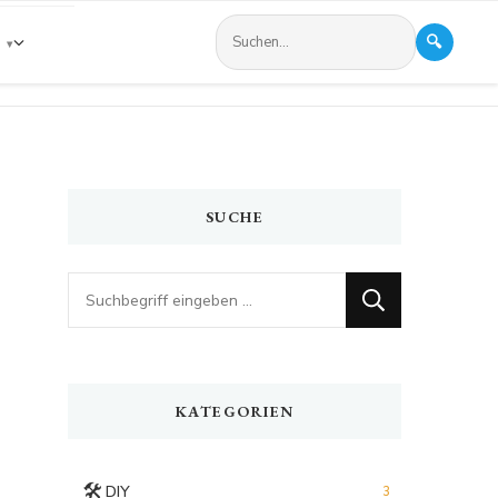
🔍
s
SUCHE
Looking
for
Something?
KATEGORIEN
🛠️
DIY
3