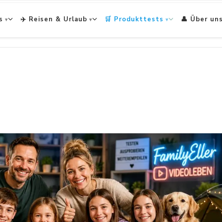
s
✈️ Reisen & Urlaub
🛒 Produkttests
👤 Über un