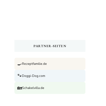
PARTNER-SEITEN
🍳
Rezeptfamilie.de
🐾
Doggi-Dog.com
🏡
Schakelvilla.de