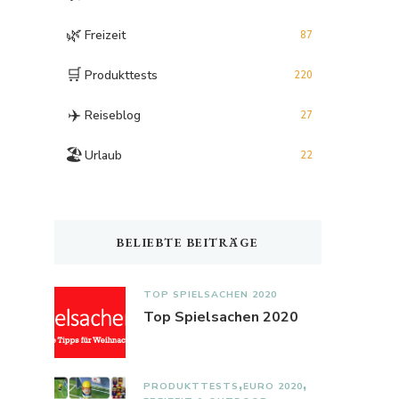
🌿
Freizeit
87
🛒
Produkttests
220
✈️
Reiseblog
27
🏖️
Urlaub
22
BELIEBTE BEITRÄGE
TOP SPIELSACHEN 2020
Top Spielsachen 2020
PRODUKTTESTS
EURO 2020