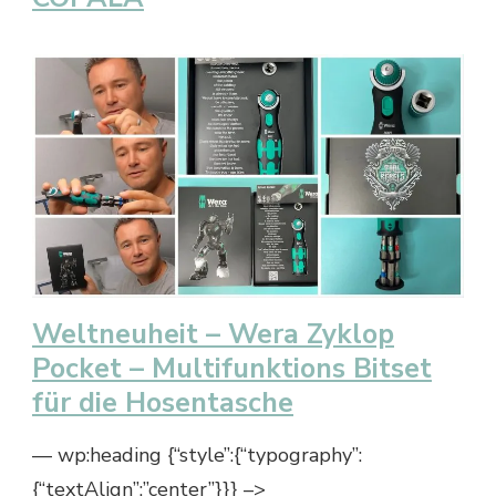
Weltneuheit – Wera Zyklop
Pocket – Multifunktions Bitset
für die Hosentasche
— wp:heading {“style”:{“typography”:
{“textAlign”:”center”}}} –>