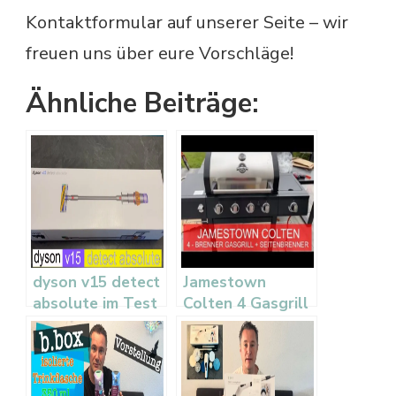
Kontaktformular auf unserer Seite – wir
freuen uns über eure Vorschläge!
Ähnliche Beiträge:
dyson v15 detect
Jamestown
absolute im Test
Colten 4 Gasgrill
– Unboxing und
– Unboxing,
erster Eindruck
Aufbau und
erster Test