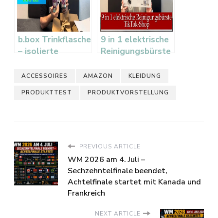
b.box Trinkflasche
9 in 1 elektrische
– isolierte
Reinigungsbürste
Edelstahl-
Test –
Trinkflasche fur
Vielseitiges
ACCESSOIRES
AMAZON
KLEIDUNG
Kinder im Test
Reinigungswerkzeug
PRODUKTTEST
PRODUKTVORSTELLUNG
für den Haushalt
PREVIOUS ARTICLE
WM 2026 am 4. Juli –
Sechzehntelfinale beendet,
Achtelfinale startet mit Kanada und
Frankreich
NEXT ARTICLE