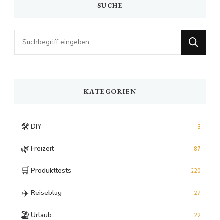
SUCHE
Looking
for
Something?
KATEGORIEN
🛠️
DIY
3
🌿
Freizeit
87
🛒
Produkttests
220
✈️
Reiseblog
27
🏖️
Urlaub
22