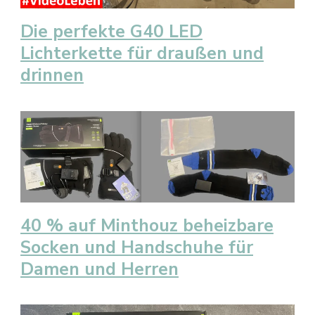
Die perfekte G40 LED
Lichterkette für draußen und
drinnen
40 % auf Minthouz beheizbare
Socken und Handschuhe für
Damen und Herren