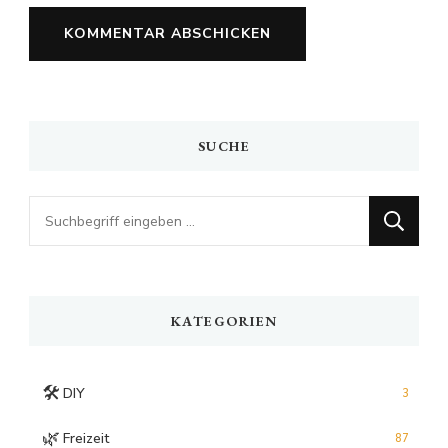
SUCHE
Looking
for
Something?
KATEGORIEN
🛠️
DIY
3
🌿
Freizeit
87