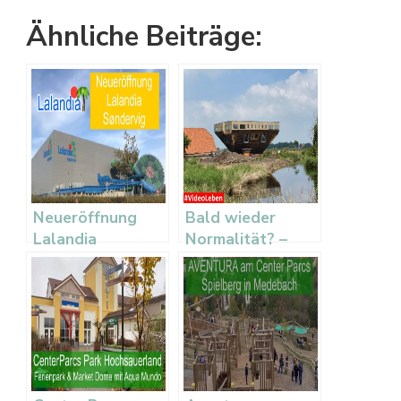
Ähnliche Beiträge:
Neueröffnung
Bald wieder
Lalandia
Normalität? –
Sondervig
Familienalltag,
Ausflüge und
Produkttests