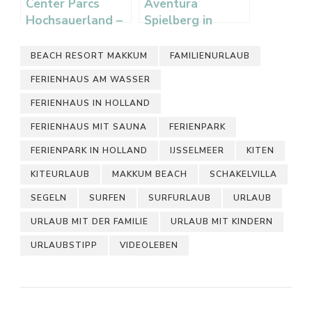
Center Parcs
Aventura
Hochsauerland –
Spielberg in
Ferienpark mit
Medebach – Das
Aqua Mundo und
längste
BEACH RESORT MAKKUM
FAMILIENURLAUB
Market Dome
Spielgerät
FERIENHAUS AM WASSER
Europas
FERIENHAUS IN HOLLAND
FERIENHAUS MIT SAUNA
FERIENPARK
FERIENPARK IN HOLLAND
IJSSELMEER
KITEN
KITEURLAUB
MAKKUM BEACH
SCHAKELVILLA
SEGELN
SURFEN
SURFURLAUB
URLAUB
URLAUB MIT DER FAMILIE
URLAUB MIT KINDERN
URLAUBSTIPP
VIDEOLEBEN