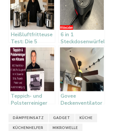
Heißluftfritteuse
6 in 1
Test: Die 5
Steckdosenwürfel
besten Airfryer im
Vergleich
Teppich- und
Govee
Polsterreiniger
Deckenventilator
von Kitcanis mit 4
mit RGBIC-
Düsenaufsätzen
Beleuchtung –
DÄMPFEINSATZ
GADGET
KÜCHE
selbst gekauft
KÜCHENHELFER
MIKROWELLE