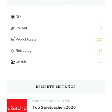
🛠️
DIY
3
🌿
Freizeit
87
🛒
Produkttests
220
✈️
Reiseblog
27
🏖️
Urlaub
22
BELIEBTE BEITRÄGE
TOP SPIELSACHEN 2020
Top Spielsachen 2020