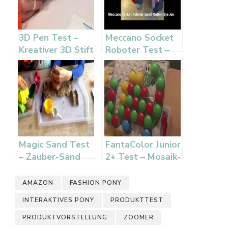
3D Pen Test –
Meccano Socket
Kreativer 3D Stift
Roboter Test –
zum Zeichnen
Baukasten mit
Musik
Magic Sand Test
FantaColor Junior
– Zauber-Sand
2+ Test – Mosaik-
der nie nass wird
Steckspiel von
Quercetti
AMAZON
FASHION PONY
INTERAKTIVES PONY
PRODUKTTEST
PRODUKTVORSTELLUNG
ZOOMER