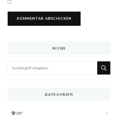
SUCHE
Looking
for
Something?
KATEGORIEN
🛠️
DIY
3