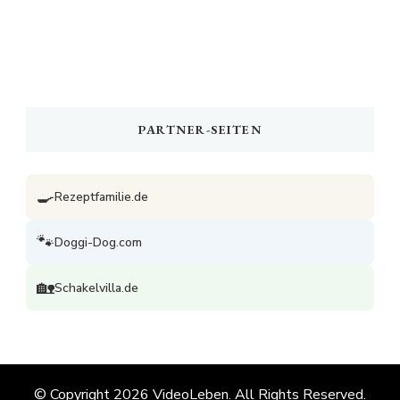
PARTNER-SEITEN
🍳
Rezeptfamilie.de
🐾
Doggi-Dog.com
🏡
Schakelvilla.de
© Copyright 2026
VideoLeben
. All Rights Reserved.