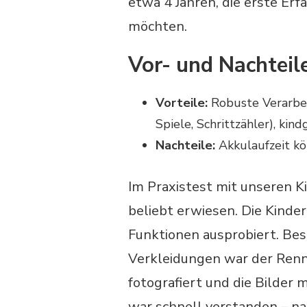
etwa 4 Jahren, die erste E
möchten.
Vor- und Nachteil
Vorteile:
Robuste Verarbei
Spiele, Schrittzähler), ki
Nachteile:
Akkulaufzeit kö
Im Praxistest mit unseren K
beliebt erwiesen. Die Kinde
Funktionen ausprobiert. Bes
Verkleidungen war der Renne
fotografiert und die Bilder 
war schnell verstanden – na