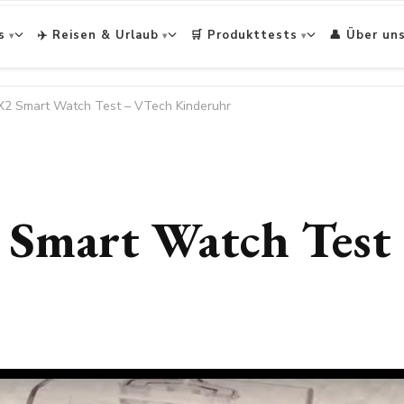
s
✈️ Reisen & Urlaub
🛒 Produkttests
👤 Über un
X2 Smart Watch Test – VTech Kinderuhr
Smart Watch Test