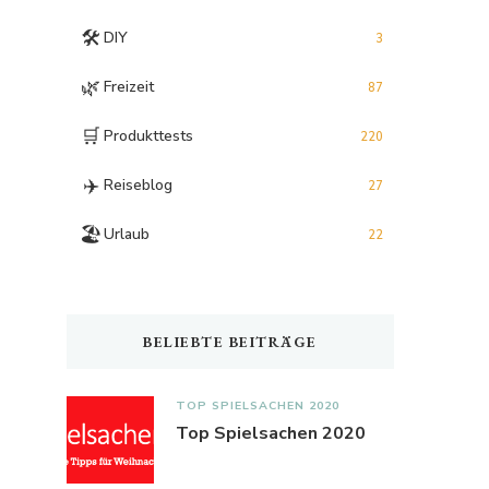
🛠️
DIY
3
🌿
Freizeit
87
🛒
Produkttests
220
✈️
Reiseblog
27
🏖️
Urlaub
22
BELIEBTE BEITRÄGE
TOP SPIELSACHEN 2020
Top Spielsachen 2020