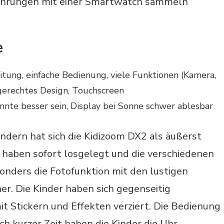
rfahrungen mit einer Smartwatch sammeln
e
tung, einfache Bedienung, viele Funktionen (Kamera,
ndgerechtes Design, Touchscreen
nnte besser sein, Display bei Sonne schwer ablesbar
indern hat sich die Kidizoom DX2 als äußerst
r haben sofort losgelegt und die verschiedenen
onders die Fotofunktion mit den lustigen
r. Die Kinder haben sich gegenseitig
mit Stickern und Effekten verziert. Die Bedienung
ch kurzer Zeit haben die Kinder die Uhr