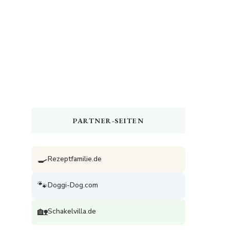
PARTNER-SEITEN
🍳
Rezeptfamilie.de
🐾
Doggi-Dog.com
🏡
Schakelvilla.de