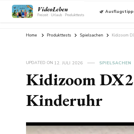
VideoLeben
🌿 Ausflugstipp
Freizeit · Urlaub · Produkttests
Home
Produkttests
Spielsachen
Kidizoom D
UPDATED ON
12. JULI 2026
SPIELSACHEN
Kidizoom DX2 
Kinderuhr