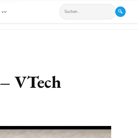
🔍
s
 – VTech