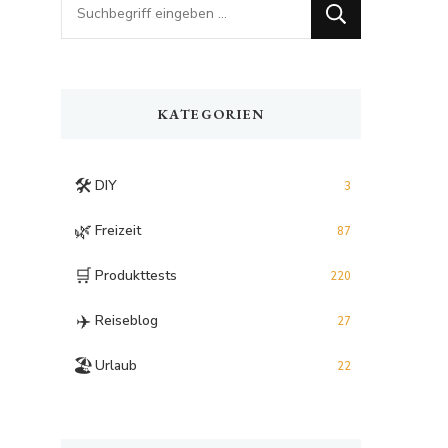
Looking
for
Something?
KATEGORIEN
🛠️
DIY
3
🌿
Freizeit
87
🛒
Produkttests
220
✈️
Reiseblog
27
🏖️
Urlaub
22