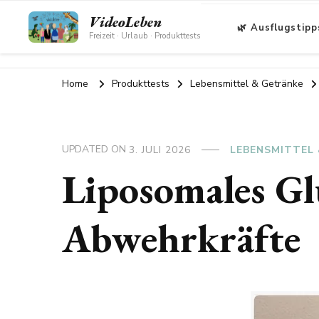
VideoLeben
🌿 Ausflugstipp
Freizeit · Urlaub · Produkttests
Home
Produkttests
Lebensmittel & Getränke
UPDATED ON
3. JULI 2026
LEBENSMITTEL
Liposomales Gl
Abwehrkräfte