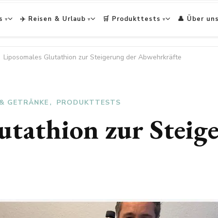
s
✈️ Reisen & Urlaub
🛒 Produkttests
👤 Über un
Liposomales Glutathion zur Steigerung der Abwehrkräfte
 & GETRÄNKE
PRODUKTTESTS
utathion zur Steig