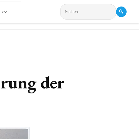
🔍
s
erung der