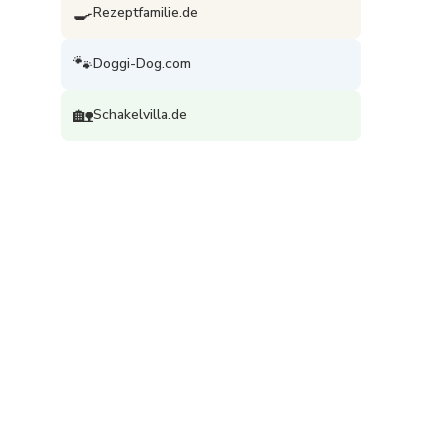
🍳
Rezeptfamilie.de
🐾
Doggi-Dog.com
🏡
Schakelvilla.de