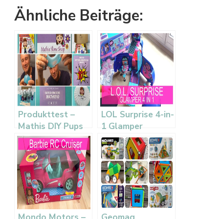
Ähnliche Beiträge:
Produkttest –
LOL Surprise 4-in-
Mathis DIY Pups
1 Glamper
Slime Set
Fashion Camper
Mondo Motors –
Geomag