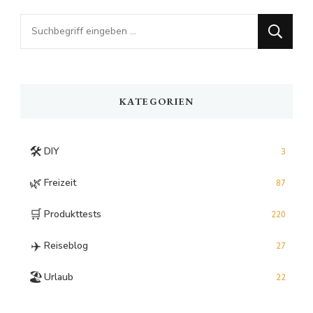
Looking
for
Something?
KATEGORIEN
🛠️
DIY
3
🌿
Freizeit
87
🛒
Produkttests
220
✈️
Reiseblog
27
🏖️
Urlaub
22