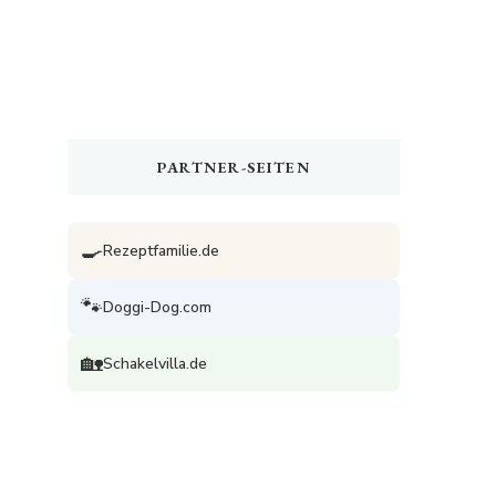
PARTNER-SEITEN
🍳
Rezeptfamilie.de
🐾
Doggi-Dog.com
🏡
Schakelvilla.de