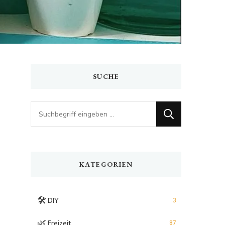
SUCHE
Looking
for
Something?
KATEGORIEN
🛠️
DIY
3
🌿
Freizeit
87