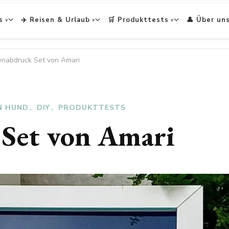
s
✈️ Reisen & Urlaub
🛒 Produkttests
👤 Über un
enabdruck Set von Amari
N HUND
DIY
PRODUKTTESTS
 Set von Amari