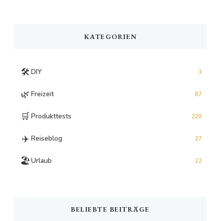
Something?
KATEGORIEN
🛠️
DIY
3
🌿
Freizeit
87
🛒
Produkttests
220
✈️
Reiseblog
27
🏖️
Urlaub
22
BELIEBTE BEITRÄGE