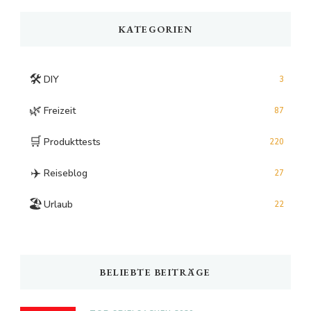
KATEGORIEN
🛠️
DIY
3
🌿
Freizeit
87
🛒
Produkttests
220
✈️
Reiseblog
27
🏖️
Urlaub
22
BELIEBTE BEITRÄGE