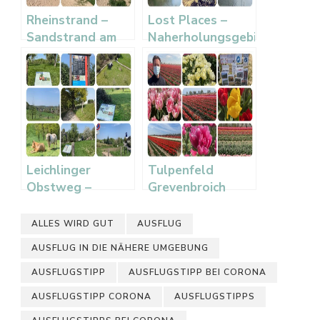
Rheinstrand –
Lost Places –
Sandstrand am
Naherholungsgebiet
Rhein in
Diepentalsperre
Düsseldorf Hamm
Leichlinger
Tulpenfeld
Obstweg –
Grevenbroich
Familienwanderung
2021 –
mit der Maus im
Tulpenpracht am
ALLES WIRD GUT
AUSFLUG
Bergischen Land
Niederrhein
AUSFLUG IN DIE NÄHERE UMGEBUNG
AUSFLUGSTIPP
AUSFLUGSTIPP BEI CORONA
AUSFLUGSTIPP CORONA
AUSFLUGSTIPPS