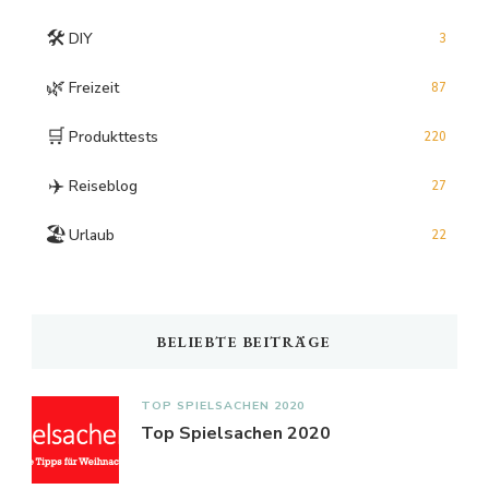
🛠️
DIY
3
🌿
Freizeit
87
🛒
Produkttests
220
✈️
Reiseblog
27
🏖️
Urlaub
22
BELIEBTE BEITRÄGE
TOP SPIELSACHEN 2020
Top Spielsachen 2020