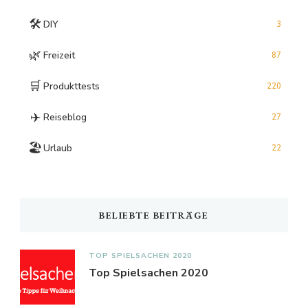
🛠️
DIY
3
🌿
Freizeit
87
🛒
Produkttests
220
✈️
Reiseblog
27
🏖️
Urlaub
22
BELIEBTE BEITRÄGE
TOP SPIELSACHEN 2020
Top Spielsachen 2020