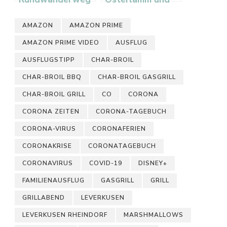
an der Wupper
Osterhase sowie
eine rauchende
AMAZON
AMAZON PRIME
Toilette
AMAZON PRIME VIDEO
AUSFLUG
AUSFLUGSTIPP
CHAR-BROIL
CHAR-BROIL BBQ
CHAR-BROIL GASGRILL
CHAR-BROIL GRILL
CO
CORONA
CORONA ZEITEN
CORONA-TAGEBUCH
CORONA-VIRUS
CORONAFERIEN
CORONAKRISE
CORONATAGEBUCH
CORONAVIRUS
COVID-19
DISNEY+
FAMILIENAUSFLUG
GASGRILL
GRILL
GRILLABEND
LEVERKUSEN
LEVERKUSEN RHEINDORF
MARSHMALLOWS