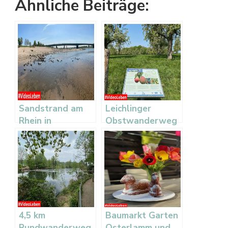
Ähnliche Beiträge:
Sandstrand am
Leichlinger
Rhein in
Obstwanderweg
Düsseldorf
4,5 km
Baumarkt Garten
Rundwanderweg
Osterlamm und