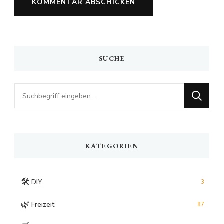
SUCHE
Looking
for
Something?
KATEGORIEN
🛠️
DIY
3
🌿
Freizeit
87