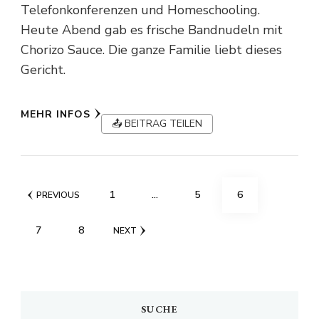
Telefonkonferenzen und Homeschooling.
Heute Abend gab es frische Bandnudeln mit
Chorizo Sauce. Die ganze Familie liebt dieses
Gericht.
MEHR INFOS
📤 BEITRAG TEILEN
Seitennummerierung
PAGE
PAGE
PAGE
1
…
5
6
PREVIOUS
der
PAGE
PAGE
7
8
NEXT
Beiträge
SUCHE