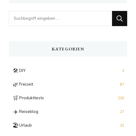
Looking
for
Something?
KATEGORIEN
🛠️
DIY
3
🌿
Freizeit
87
🛒
Produkttests
220
✈️
Reiseblog
27
🏖️
Urlaub
22