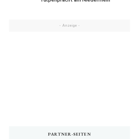
Tulpenpracht am Niederrhein
- Anzeige -
PARTNER-SEITEN