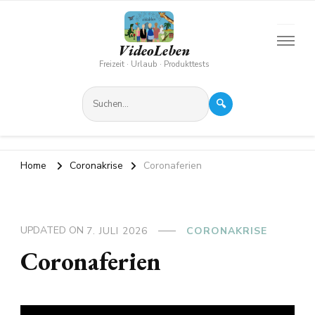
VideoLeben
Freizeit · Urlaub · Produkttests
🔍
Home
Coronakrise
Coronaferien
UPDATED ON
7. JULI 2026
CORONAKRISE
Coronaferien