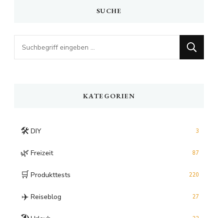
SUCHE
Looking
for
Something?
KATEGORIEN
🛠️
DIY
3
🌿
Freizeit
87
🛒
Produkttests
220
✈️
Reiseblog
27