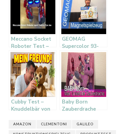
Meccano Socket
GEOMAG
Roboter Test –
Supercolor 93-
Baukasten mit
teilig Test –
Musik
Magnetspielzeug
für Kinder
Cubby Test –
Baby Born
Knuddelbär von
Zauberdrache
Hasbro FurReal
Test –
Friends
Interaktiver
AMAZON
CLEMENTONI
GALILEO
Drachenspaß