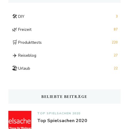
🛠️
DIY
3
🌿
Freizeit
87
🛒
Produkttests
220
✈️
Reiseblog
27
🏖️
Urlaub
22
BELIEBTE BEITRÄGE
TOP SPIELSACHEN 2020
Top Spielsachen 2020