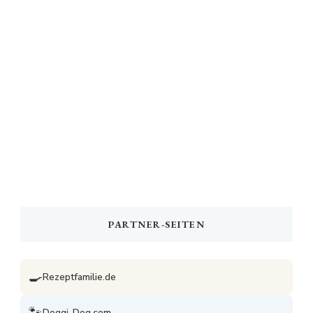
PARTNER-SEITEN
🍳
Rezeptfamilie.de
🐾
Doggi-Dog.com