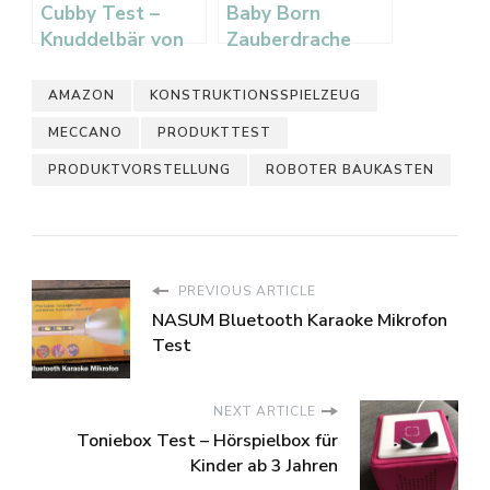
Cubby Test –
Baby Born
Knuddelbär von
Zauberdrache
Hasbro FurReal
Test –
Friends
Interaktiver
AMAZON
KONSTRUKTIONSSPIELZEUG
Drachenspaß
MECCANO
PRODUKTTEST
PRODUKTVORSTELLUNG
ROBOTER BAUKASTEN
PREVIOUS ARTICLE
NASUM Bluetooth Karaoke Mikrofon
Test
NEXT ARTICLE
Toniebox Test – Hörspielbox für
Kinder ab 3 Jahren