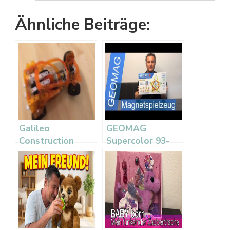
Ähnliche Beiträge:
Galileo
GEOMAG
Construction
Supercolor 93-
Challenge Test –
teilig Test –
Clementoni
Magnetspielzeug
für Kinder