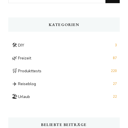
for
Something?
KATEGORIEN
🛠️
DIY
3
🌿
Freizeit
87
🛒
Produkttests
220
✈️
Reiseblog
27
🏖️
Urlaub
22
BELIEBTE BEITRÄGE