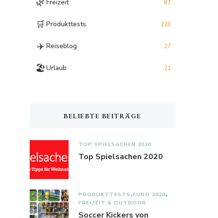
🌿
Freizeit
87
🛒
Produkttests
220
✈️
Reiseblog
27
🏖️
Urlaub
22
BELIEBTE BEITRÄGE
TOP SPIELSACHEN 2020
Top Spielsachen 2020
PRODUKTTESTS
EURO 2020
FREIZEIT & OUTDOOR
Soccer Kickers von