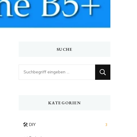
SUCHE
Looking
for
Something?
KATEGORIEN
🛠️
DIY
3