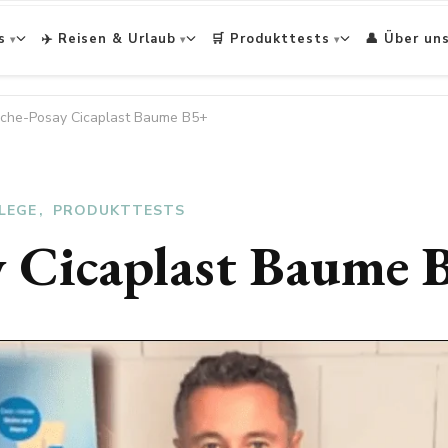
s
✈️ Reisen & Urlaub
🛒 Produkttests
👤 Über un
che-Posay Cicaplast Baume B5+
LEGE
PRODUKTTESTS
y Cicaplast Baume 