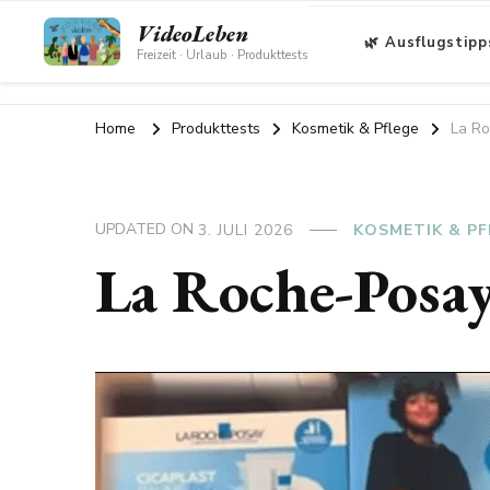
VideoLeben
🌿 Ausflugstipp
Freizeit · Urlaub · Produkttests
Home
Produkttests
Kosmetik & Pflege
La Ro
UPDATED ON
3. JULI 2026
KOSMETIK & PF
La Roche-Posa