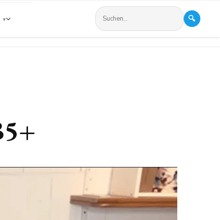
🔍
s
B5+