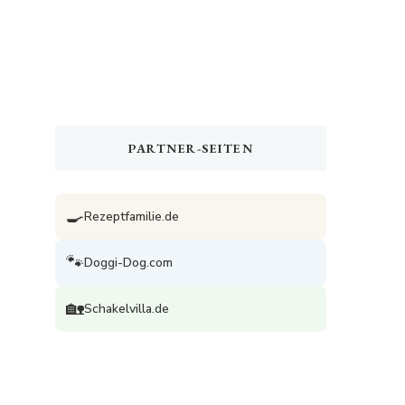
PARTNER-SEITEN
🍳
Rezeptfamilie.de
🐾
Doggi-Dog.com
🏡
Schakelvilla.de