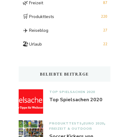
🌿
Freizeit
87
🛒
Produkttests
220
✈️
Reiseblog
27
🏖️
Urlaub
22
BELIEBTE BEITRÄGE
TOP SPIELSACHEN 2020
Top Spielsachen 2020
PRODUKTTESTS
EURO 2020
FREIZEIT & OUTDOOR
Soccer Kickers von