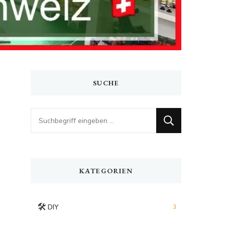
SUCHE
Looking
for
Something?
KATEGORIEN
🛠️
DIY
3