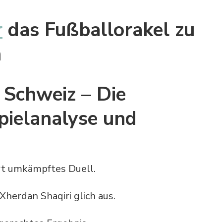
r
das Fußballorakel zu
n
 Schweiz – Die
pielanalyse und
art umkämpftes Duell.
Xherdan Shaqiri glich aus.