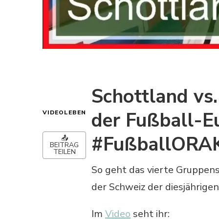
Schottland vs
der Fußball-E
VIDEOLEBEN
#FußballORA
📤
BEITRAG
TEILEN
So geht das vierte Gruppen
der Schweiz der diesjährige
Im
Video
seht ihr: