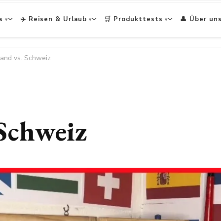
s
✈️ Reisen & Urlaub
🛒 Produkttests
👤 Über un
land vs. Schweiz
 Schweiz