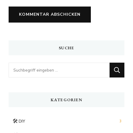
SUCHE
Looking
for
Something?
KATEGORIEN
🛠️
DIY
3