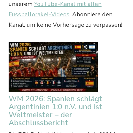
unserem
YouTube-Kanal mit allen
Fussballorakel-Videos
. Abonniere den
Kanal, um keine Vorhersage zu verpassen!
WM 2026: Spanien schlägt
Argentinien 1:0 n.V. und ist
Weltmeister – der
Abschlussbericht