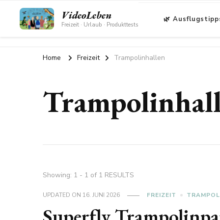
VideoLeben
🌿 Ausflugstipp
Freizeit · Urlaub · Produkttests
Home
Freizeit
Trampolinhallen
Trampolinhal
Showing: 1 - 1 of 1 RESULTS
UPDATED ON
16. JUNI 2026
FREIZEIT
TRAMPOL
Superfly Trampolinpa