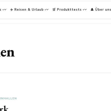
s
✈️ Reisen & Urlaub
🛒 Produkttests
👤 Über un
len
INHALLEN
rk