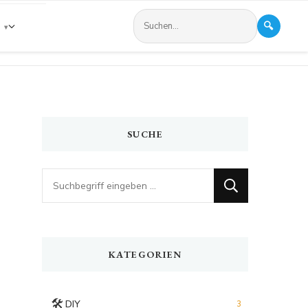
🔍
s
SUCHE
Looking
for
Something?
KATEGORIEN
🛠️
DIY
3