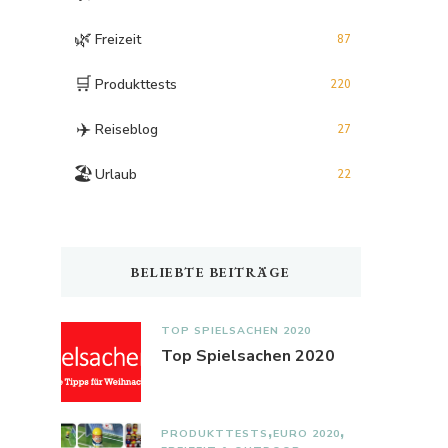
🌿
Freizeit
87
🛒
Produkttests
220
✈️
Reiseblog
27
🏖️
Urlaub
22
BELIEBTE BEITRÄGE
TOP SPIELSACHEN 2020
Top Spielsachen 2020
PRODUKTTESTS
EURO 2020