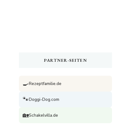
PARTNER-SEITEN
🍳
Rezeptfamilie.de
🐾
Doggi-Dog.com
🏡
Schakelvilla.de