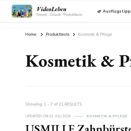
VideoLeben
🌿 Ausflugstipp
Freizeit · Urlaub · Produkttests
Home
Produkttests
Kosmetik & Pflege
Kosmetik & P
Showing: 1 - 7 of 21 RESULTS
UPDATED ON
21. JULI 2026
KOSMETIK & PFLEGE
USMILLE Zahnbürsten