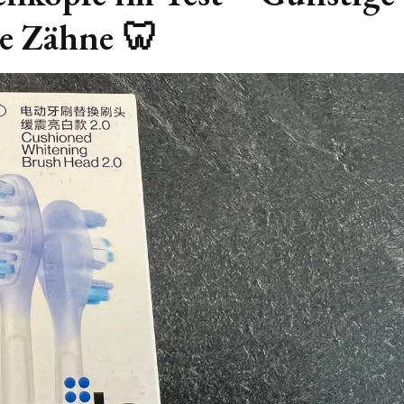
re Zähne 🦷