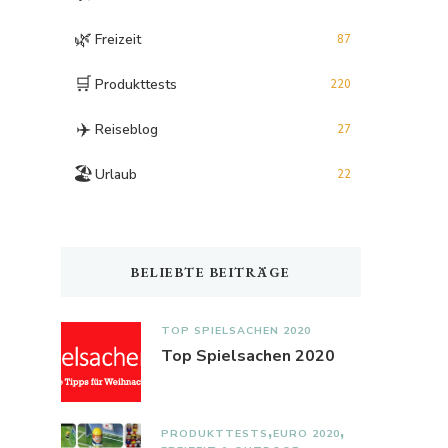
🌿
Freizeit
87
🛒
Produkttests
220
✈️
Reiseblog
27
🏖️
Urlaub
22
BELIEBTE BEITRÄGE
TOP SPIELSACHEN 2020
Top Spielsachen 2020
PRODUKTTESTS
EURO 2020