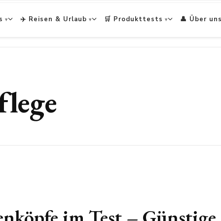
s
✈️ Reisen & Urlaub
🛒 Produkttests
👤 Über un
flege
köpfe im Test – Günstige