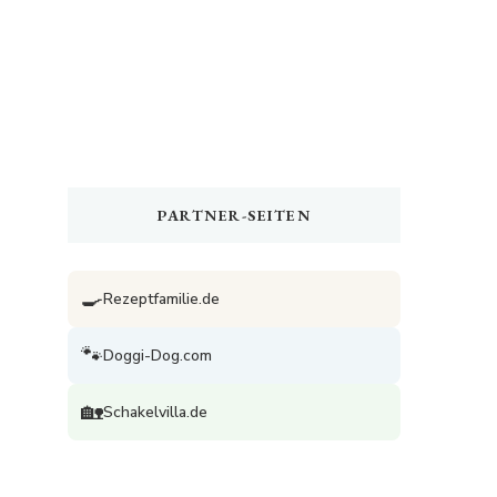
PARTNER-SEITEN
🍳
Rezeptfamilie.de
🐾
Doggi-Dog.com
🏡
Schakelvilla.de