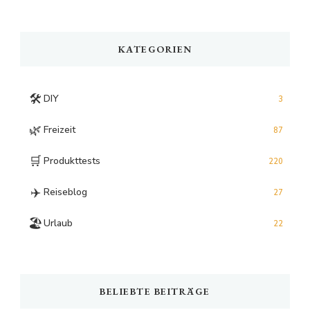
Something?
KATEGORIEN
🛠️
DIY
3
🌿
Freizeit
87
🛒
Produkttests
220
✈️
Reiseblog
27
🏖️
Urlaub
22
BELIEBTE BEITRÄGE