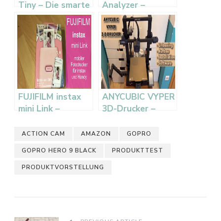
Tiny – Die smarte
Analyzer –
Mini-
Schlafanalyse
Fahrradpumpe im
unter der
Test
Matratze im Test
FUJIFILM instax
ANYCUBIC VYPER
mini Link –
3D-Drucker –
mobiler
Unboxing, Aufbau
Fotodrucker fur
und erster Test
ACTION CAM
AMAZON
GOPRO
Smartphone im
GOPRO HERO 9 BLACK
PRODUKTTEST
Test
PRODUKTVORSTELLUNG