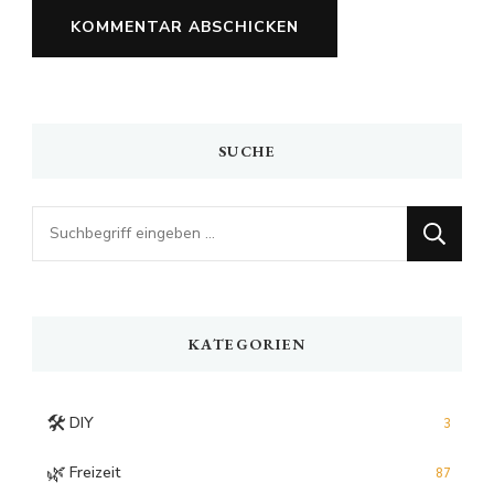
SUCHE
Looking
for
Something?
KATEGORIEN
🛠️
DIY
3
🌿
Freizeit
87