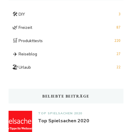
🛠️
DIY
3
🌿
Freizeit
87
🛒
Produkttests
220
✈️
Reiseblog
27
🏖️
Urlaub
22
BELIEBTE BEITRÄGE
TOP SPIELSACHEN 2020
Top Spielsachen 2020