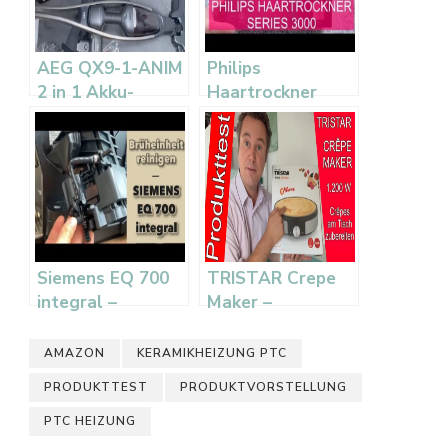
AEG QX9-1-ANIM
Philips
2 in 1 Akku-
Haartrockner
Staubsauger im
Series 3000 –
Test
Leistungsstark
bei niedriger
Temperatur
Siemens EQ 700
TRISTAR Crepe
integral –
Maker –
Bruheinheit
Unboxing, Test
reinigen und
und Crepe-Rezept
AMAZON
KERAMIKHEIZUNG PTC
Kaffeevollautomat
PRODUKTTEST
PRODUKTVORSTELLUNG
im Test
PTC HEIZUNG