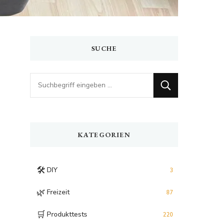
SUCHE
Looking
for
Something?
KATEGORIEN
🛠️
DIY
3
🌿
Freizeit
87
🛒
Produkttests
220