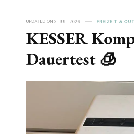
UPDATED ON
3. JULI 2026
FREIZEIT & O
KESSER Kompre
Dauertest 🧊