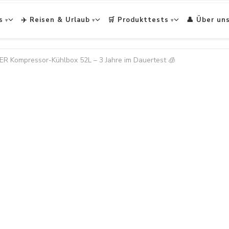
s
✈️ Reisen & Urlaub
🛒 Produkttests
👤 Über un
R Kompressor-Kühlbox 52L – 3 Jahre im Dauertest 🧊