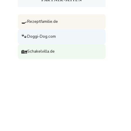
🍳
Rezeptfamilie.de
🐾
Doggi-Dog.com
🏡
Schakelvilla.de