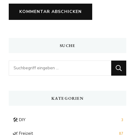
SUCHE
Looking
for
Something?
KATEGORIEN
🛠️
DIY
3
🌿
Freizeit
87