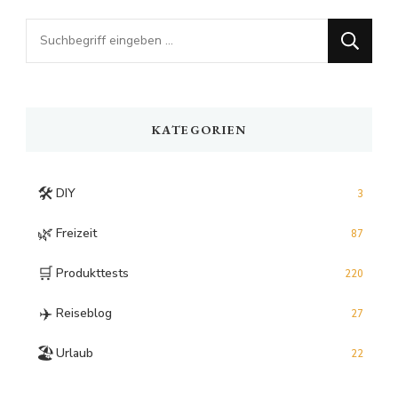
Looking
for
Something?
KATEGORIEN
🛠️
DIY
3
🌿
Freizeit
87
🛒
Produkttests
220
✈️
Reiseblog
27
🏖️
Urlaub
22