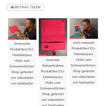
📤 BEITRAG TEILEN
noch verpackt
Innenseite
Produkttest EU-
Produkttest EU-
Heimtierpass
Heimtierpass
Hülle vom
Innenteil
Hülle vom
Schneewittchen-
Nahaufnahme
Schneewittchen-
Shop getestet
Produkttest EU-
Shop getestet
von videoleben
Heimtierpass
von videoleben
von familyeller
Hülle vom
von familyeller
Schneewittchen-
Shop getestet
von videoleben
von familyeller