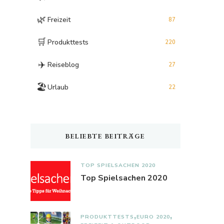
🌿
Freizeit
87
🛒
Produkttests
220
✈️
Reiseblog
27
🏖️
Urlaub
22
BELIEBTE BEITRÄGE
TOP SPIELSACHEN 2020
Top Spielsachen 2020
PRODUKTTESTS
EURO 2020