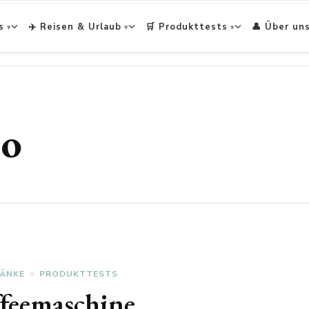
s
✈️ Reisen & Urlaub
🛒 Produkttests
👤 Über un
so
RÄNKE
PRODUKTTESTS
feemaschine