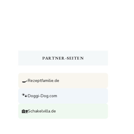
PARTNER-SEITEN
🍳
Rezeptfamilie.de
🐾
Doggi-Dog.com
🏡
Schakelvilla.de