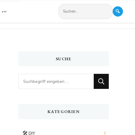
🔍
s
SUCHE
Looking
for
Something?
KATEGORIEN
🛠️
DIY
3