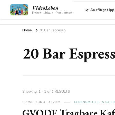
VideoLeben
🌿 Ausflugstipp
Freizeit · Urlaub · Produkttests
Home
20 Bar Espresso
20 Bar Espres
Showing: 1 - 1 of 1 RESULTS
UPDATED ON
3. JULI 2026
LEBENSMITTEL & GET
GVODE Tragbare Kaf