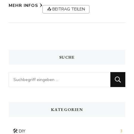
MEHR INFOS
📤 BEITRAG TEILEN
SUCHE
Looking
for
Something?
KATEGORIEN
🛠️
DIY
3