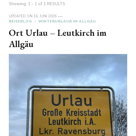
Showing: 1 - 1 of 1 RESULTS
UPDATED ON
16. JUNI 2026
REISEBLOG
WINTERURLAUB IM ALLGÄU
Ort Urlau – Leutkirch im
Allgäu