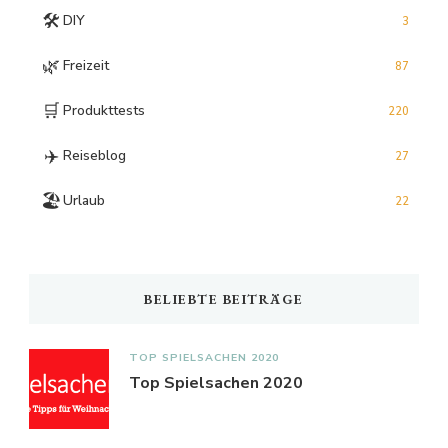
🛠️
DIY
3
🌿
Freizeit
87
🛒
Produkttests
220
✈️
Reiseblog
27
🏖️
Urlaub
22
BELIEBTE BEITRÄGE
TOP SPIELSACHEN 2020
Top Spielsachen 2020