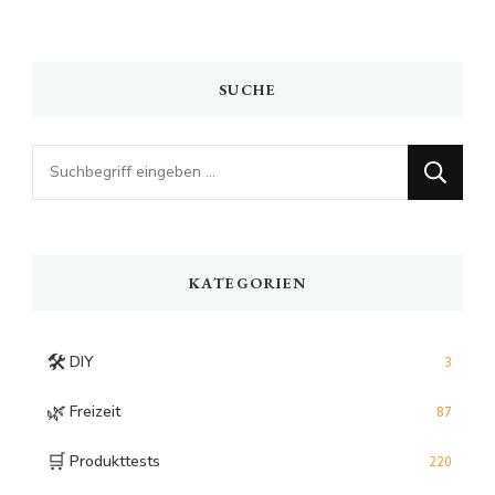
SUCHE
Looking
for
Something?
KATEGORIEN
🛠️
DIY
3
🌿
Freizeit
87
🛒
Produkttests
220