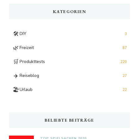
KATEGORIEN
🛠️
DIY
3
🌿
Freizeit
87
🛒
Produkttests
220
✈️
Reiseblog
27
🏖️
Urlaub
22
BELIEBTE BEITRÄGE
TOP SPIELSACHEN 2020