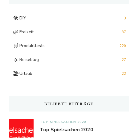
🛠️
DIY
3
🌿
Freizeit
87
🛒
Produkttests
220
✈️
Reiseblog
27
🏖️
Urlaub
22
BELIEBTE BEITRÄGE
TOP SPIELSACHEN 2020
Top Spielsachen 2020