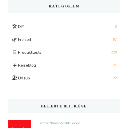
KATEGORIEN
🛠️
DIY
3
🌿
Freizeit
87
🛒
Produkttests
220
✈️
Reiseblog
27
🏖️
Urlaub
22
BELIEBTE BEITRÄGE
TOP SPIELSACHEN 2020