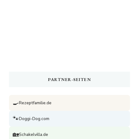
PARTNER-SEITEN
🍳
Rezeptfamilie.de
🐾
Doggi-Dog.com
🏡
Schakelvilla.de