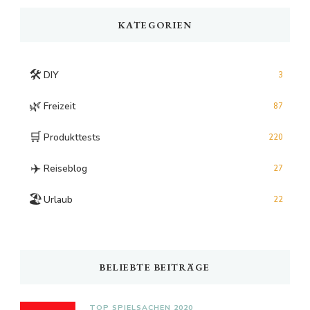
KATEGORIEN
🛠️
DIY
3
🌿
Freizeit
87
🛒
Produkttests
220
✈️
Reiseblog
27
🏖️
Urlaub
22
BELIEBTE BEITRÄGE
TOP SPIELSACHEN 2020