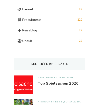
🌿
Freizeit
87
🛒
Produkttests
220
✈️
Reiseblog
27
🏖️
Urlaub
22
BELIEBTE BEITRÄGE
TOP SPIELSACHEN 2020
Top Spielsachen 2020
PRODUKTTESTS
EURO 2020