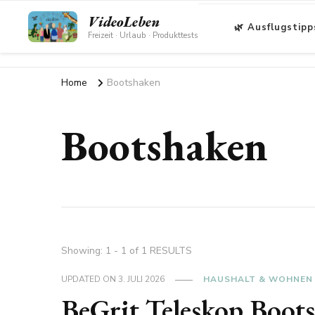
VideoLeben
🌿 Ausflugstipp
Freizeit · Urlaub · Produkttests
Home
Bootshaken
Bootshaken
Showing: 1 - 1 of 1 RESULTS
UPDATED ON
3. JULI 2026
HAUSHALT & WOHNEN
BeGrit Teleskop Boots