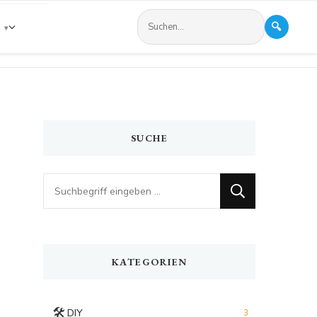
🔍
s
SUCHE
Looking
for
Something?
KATEGORIEN
🛠️
DIY
3