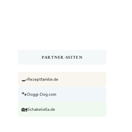
PARTNER-SEITEN
🍳
Rezeptfamilie.de
🐾
Doggi-Dog.com
🏡
Schakelvilla.de