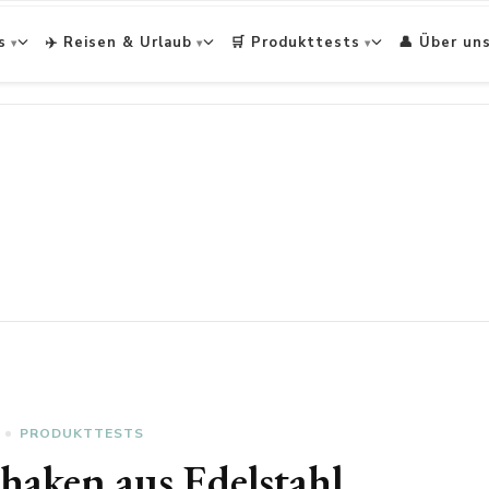
s
✈️ Reisen & Urlaub
🛒 Produkttests
👤 Über un
PRODUKTTESTS
haken aus Edelstahl