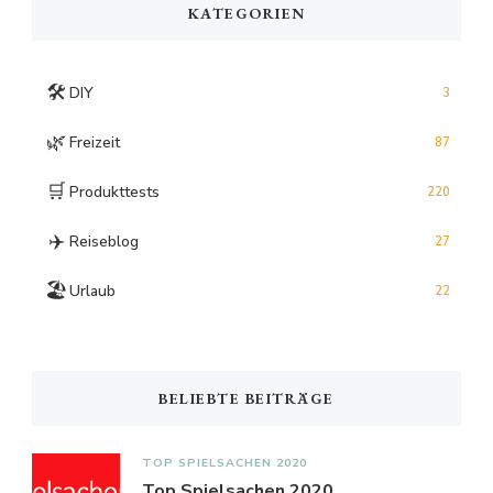
KATEGORIEN
🛠️
DIY
3
🌿
Freizeit
87
🛒
Produkttests
220
✈️
Reiseblog
27
🏖️
Urlaub
22
BELIEBTE BEITRÄGE
TOP SPIELSACHEN 2020
Top Spielsachen 2020