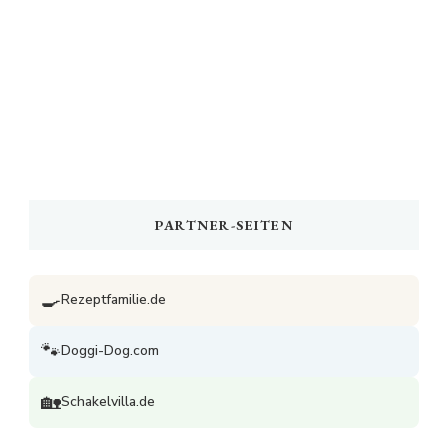
PARTNER-SEITEN
🍳
Rezeptfamilie.de
🐾
Doggi-Dog.com
🏡
Schakelvilla.de