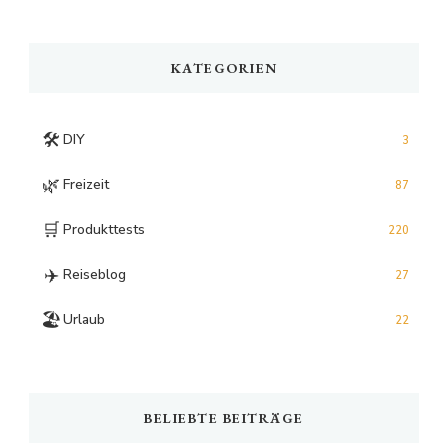
Something?
KATEGORIEN
🛠️
DIY
3
🌿
Freizeit
87
🛒
Produkttests
220
✈️
Reiseblog
27
🏖️
Urlaub
22
BELIEBTE BEITRÄGE