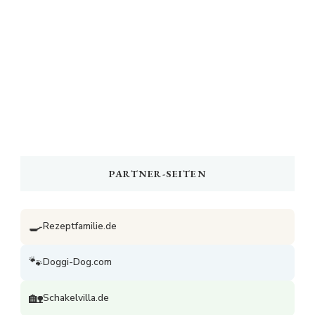
PARTNER-SEITEN
🍳
Rezeptfamilie.de
🐾
Doggi-Dog.com
🏡
Schakelvilla.de