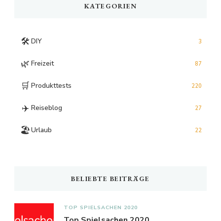
KATEGORIEN
🛠️
DIY
3
🌿
Freizeit
87
🛒
Produkttests
220
✈️
Reiseblog
27
🏖️
Urlaub
22
BELIEBTE BEITRÄGE
TOP SPIELSACHEN 2020
Top Spielsachen 2020