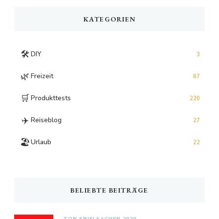
KATEGORIEN
🛠️
DIY
3
🌿
Freizeit
87
🛒
Produkttests
220
✈️
Reiseblog
27
🏖️
Urlaub
22
BELIEBTE BEITRÄGE
TOP SPIELSACHEN 2020