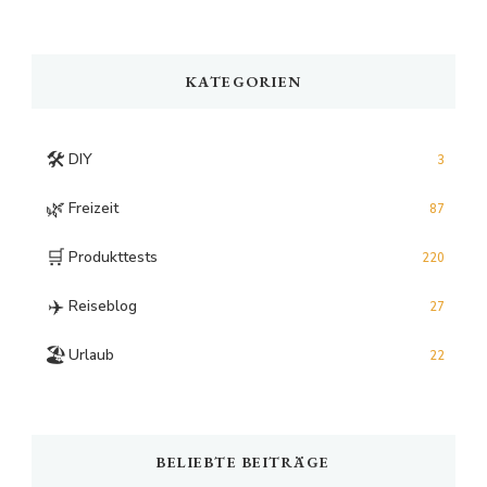
Something?
KATEGORIEN
🛠️
DIY
3
🌿
Freizeit
87
🛒
Produkttests
220
✈️
Reiseblog
27
🏖️
Urlaub
22
BELIEBTE BEITRÄGE