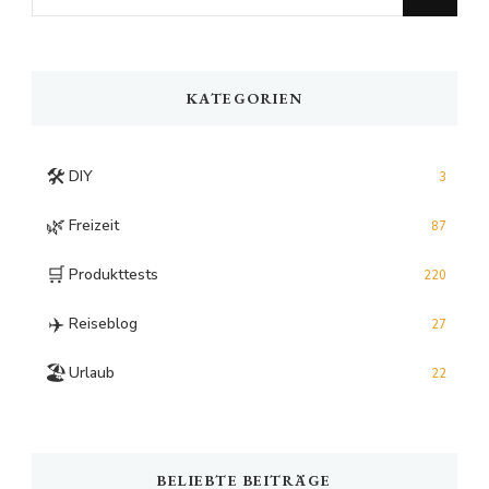
for
Something?
KATEGORIEN
🛠️
DIY
3
🌿
Freizeit
87
🛒
Produkttests
220
✈️
Reiseblog
27
🏖️
Urlaub
22
BELIEBTE BEITRÄGE