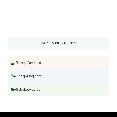
PARTNER-SEITEN
🍳
Rezeptfamilie.de
🐾
Doggi-Dog.com
🏡
Schakelvilla.de