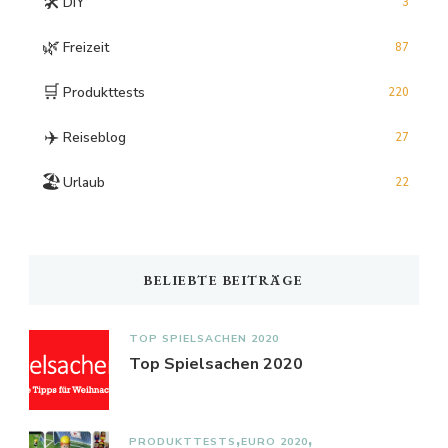
🛠️
DIY
3
🌿
Freizeit
87
🛒
Produkttests
220
✈️
Reiseblog
27
🏖️
Urlaub
22
BELIEBTE BEITRÄGE
TOP SPIELSACHEN 2020
Top Spielsachen 2020
PRODUKTTESTS
EURO 2020