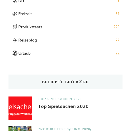
🛠️
DIY
3
🌿
Freizeit
87
🛒
Produkttests
220
✈️
Reiseblog
27
🏖️
Urlaub
22
BELIEBTE BEITRÄGE
TOP SPIELSACHEN 2020
Top Spielsachen 2020
PRODUKTTESTS
EURO 2020