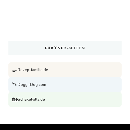
PARTNER-SEITEN
🍳
Rezeptfamilie.de
🐾
Doggi-Dog.com
🏡
Schakelvilla.de