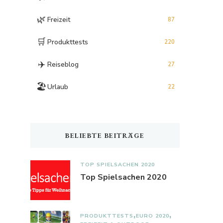
🌿
Freizeit
87
🛒
Produkttests
220
✈️
Reiseblog
27
🏖️
Urlaub
22
BELIEBTE BEITRÄGE
TOP SPIELSACHEN 2020
Top Spielsachen 2020
PRODUKTTESTS
EURO 2020