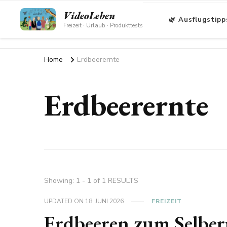
VideoLeben
🌿 Ausflugstipp
Freizeit · Urlaub · Produkttests
Home
Erdbeerernte
Erdbeerernte
Showing: 1 - 1 of 1 RESULTS
UPDATED ON
18. JUNI 2026
FREIZEIT
Erdbeeren zum Selber