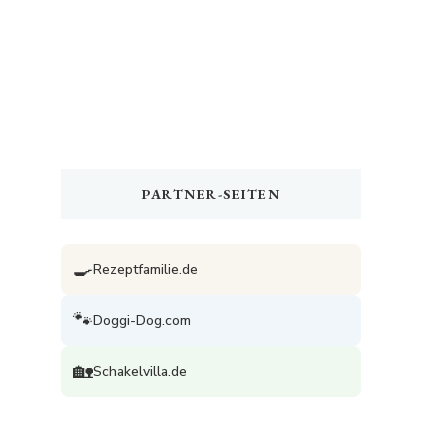
PARTNER-SEITEN
🍳
Rezeptfamilie.de
🐾
Doggi-Dog.com
🏡
Schakelvilla.de