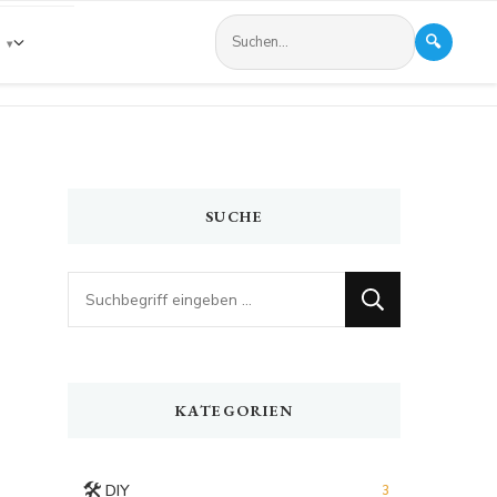
🔍
s
SUCHE
Looking
for
Something?
KATEGORIEN
🛠️
DIY
3