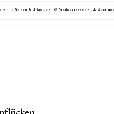
s
✈️ Reisen & Urlaub
🛒 Produkttests
👤 Über un
pflücken