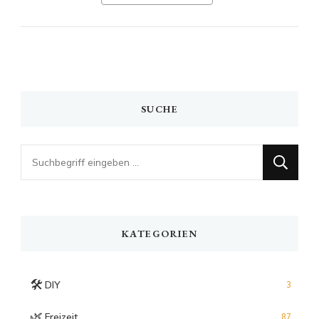
SUCHE
Looking
for
Something?
KATEGORIEN
🛠️
DIY
3
🌿
Freizeit
87